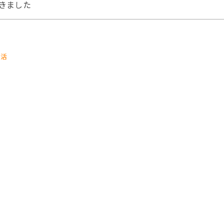
きました
生活
情報
学生・中学生対象イベント時の対応について
らせ
1日発行)