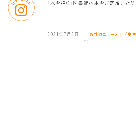
「水を招く」図書館へ本をご寄贈いただ
2021年7月3日
中高共通ニュース | 学生
ただいま養生期間です
2021年7月1日
中高共通ニュース | 入試
新型コロナウイルス感染症に関する小
2021年6月16日
中高共通ニュース | お知
図書館通信 MINI WING 174号(6月