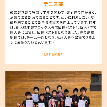
テニス部
硬式庭球部の特徴は学年を問わず、部全体の仲が良く、
活気のある部活であることです。互いに刺激しあい、切
磋琢磨することで部全員の実力を向上しています。昨年
は、新人戦中部ブロック大会で団体ベスト4、個人7位で
県大会に出場し、団体ベスト８となりました。春の高校
総体では、チーム一丸となり、九州大会へ出場できるよ
うに頑張りたいと思います。
主将 守田 一馬
SEE MORE