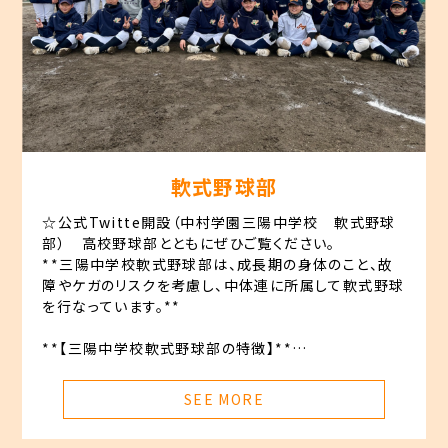
軟式野球部
☆公式Twitte開設（中村学園三陽中学校 軟式野球
部） 高校野球部とともにぜひご覧ください。
**三陽中学校軟式野球部は、成長期の身体のこと、故
障やケガのリスクを考慮し、中体連に所属して軟式野球
学
を行なっています。**
校
法
**【三陽中学校軟式野球部の特徴】**
人
中
**◯学年に関わらず試合に出場し、経験を積む。**
SEE MORE
村
学
**◯中高連携した六年一貫教育で甲子園を目指す。**