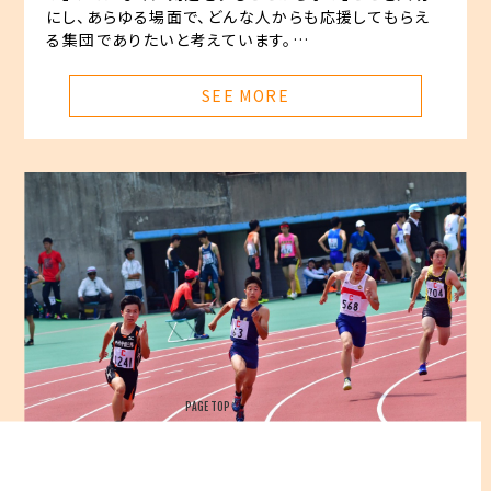
村
にし、あらゆる場面で、どんな人からも応援してもらえ
学
る集団でありたいと考えています。
園
部員数は多くはありませんが、初心者から経験者まで、
中
あらゆるレベルの部員が一生懸命に稽古しています。こ
SEE MORE
学・
れまでとは剣道をする環境も大きく変わってきています
高
が、環境の変化に負けることなくそれぞれが掲げる目標
等
をクリアすることが次年度の一番の目標です。
学
校
中
村
学
園
三
陽
中
学・
PAGE TOP
高
等
学