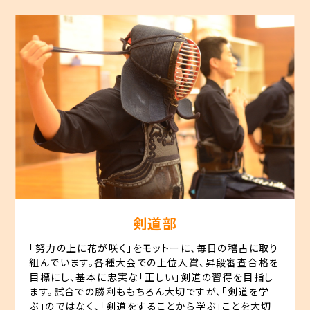
園
**◯野球を通じて、人間性を高める。**
中
村
学
園
大
学・
中
村
学
園
大
学
短
剣道部
期
大
「努力の上に花が咲く」をモットーに、毎日の稽古に取り
学
組んでいます。各種大会での上位入賞、昇段審査合格を
部
目標にし、基本に忠実な「正しい」剣道の習得を目指し
ます。試合での勝利ももちろん大切ですが、「剣道を学
中
ぶ」のではなく、「剣道をすることから学ぶ」ことを大切