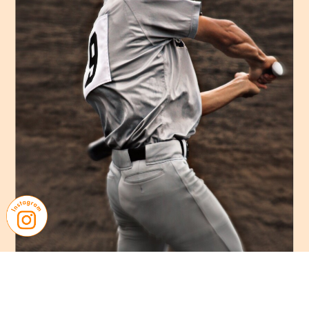
大
学
付
属
壱
岐
幼
稚
園
中
村
学
園
大
学
付
属
お
ひ
さ