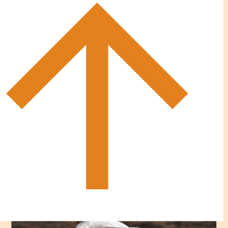
校
陸上部
陸上競技は走るだけでなく、跳ぶ、投げるの３つの種目
中
に分けられます。過去3年インターハイ予選の福岡県大
村
会まで勝ち進んでいます。これからは北部九州大会や全
学
国大会に出場できるように頑張っていきます。
園
大
学
付
属
あ
SEE MORE
さ
ひ
幼
稚
園
中
村
学
園