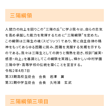
三陽綱領
人間力の向上を図りこの“三陽の丘”に学ぶ我々は、自らの志気
を高め卓越した能力を発揮するために“三陽綱領”を定めた。
この綱領は三陽生の魂（スピリッツ）であり、常に自主自律の精
神をもってあらゆる困難に挑み、困難を克服する気概を示すも
のである。我々は三陽生としての誇りと情熱を抱き、校訓「誠実・
感恩・向上」を基調としてこの綱領を実践し、輝かしい中村学園
三陽中学・高等学校の伝統を築くことを宣言する。
令和2年4月7日
第33期高校生徒会 会長 岩澤 翼
第31期中学生徒会 会長 久地浦 玄武
三陽綱領三項目