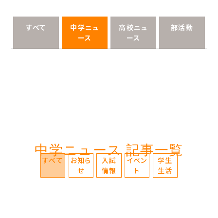
すべて
中学ニュ
高校ニュ
部活動
ース
ース
中学ニュース 記事一覧
すべて
お知ら
入試
イベン
学生
せ
情報
ト
生活