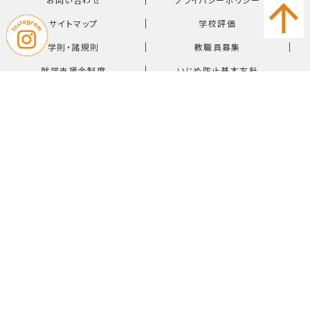
｜
｜
サイトマップ
学校評価
｜
｜
学則・諸規則
教職員募集
｜
就学支援金制度
いじめ防止基本方針
〒819-0162 福岡市西区今宿青木1042番33号
【TEL】092-882-6611（代表）
© Nakamura Gakuen Sanyo Junior & Senior High