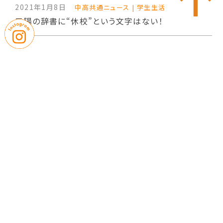
2021年1月8日
中高共通ニュース | 学生生活
三陽の辞書に“休校”という文字はない！
2020年12月25日
中高共通ニュース | お知らせ
冬期休業期間について
2020年12月21日
中高共通ニュース | お知らせ
王子様＆ミスキャンパスコンテストに卒業生が！
2020年12月17日
中高共通ニュース | お知らせ
“saita”vol.26に環境保全活動が紹介されました！