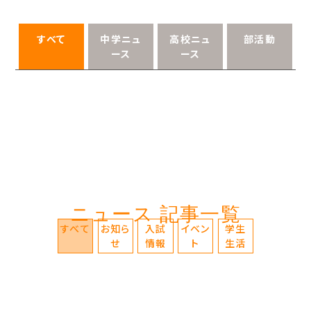
すべて
中学ニュ
高校ニュ
部活動
ース
ース
ニュース 記事一覧
すべて
お知ら
入試
イベン
学生
せ
情報
ト
生活