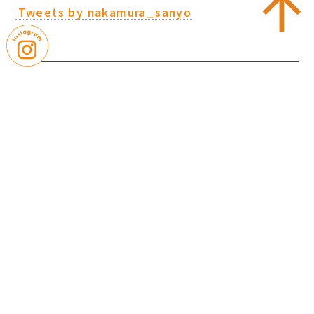
Tweets by nakamura_sanyo
｜
｜
お問い合わせ
プライバシーポリシー
｜
｜
サイトマップ
学校評価
｜
｜
学則・諸規則
教職員募集
｜
就学支援金制度
いじめ防止基本方針