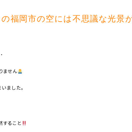
日の福岡市の空には不思議な光景が･
･
りません
いました。
然すること