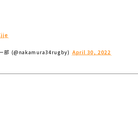
jje
(@nakamura34rugby)
April 30, 2022
｜
｜
｜
｜
マップ
学校評価
学則・諸規則
教職員募集
就学支援