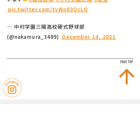
pic.twitter.com/tyWo83QcLQ
— 中村学園三陽高校硬式野球部
(@nakamura_3489)
December 14, 2021
PAGE TOP
｜
｜
お問い合わせ
プライバシーポリシー
｜
｜
サイトマップ
学校評価
｜
｜
学則・諸規則
教職員募集
｜
就学支援金制度
いじめ防止基本方針