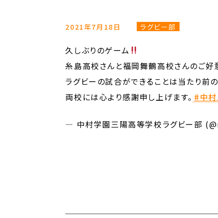
2021年7月18日
ラグビー部
久しぶりのゲーム
糸島高校さんと福岡舞鶴高校さんのご好
ラグビーの試合ができることは当たり前の
両校には心より感謝申し上げます。
#中
— 中村学園三陽高等学校ラグビー部 (@nak