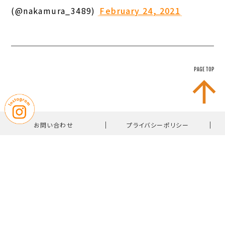
(@nakamura_3489)
February 24, 2021
PAGE TOP
｜
｜
お問い合わせ
プライバシーポリシー
｜
｜
サイトマップ
学校評価
｜
｜
学則・諸規則
教職員募集
｜
就学支援金制度
いじめ防止基本方針