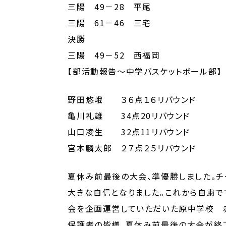
三陽 49－28 平尾
三陽 61－46 三宅
決勝
三陽 49－52 西福岡
【部活動報告～中学バスケットボール部】
野田悠峨 ３６点１６リバウンド
亀川礼雄 34点20リバウンド
山口凌生 32点11リバウンド
宮本麟太郎 ２７点２５リバウンド
夏休み前最後の大会、準優勝しました。チ
大きな自信となりました。これから自粛で
会を企画運営していただいた原中学校 
保護者の皆様、夏休み前最後の大会が終